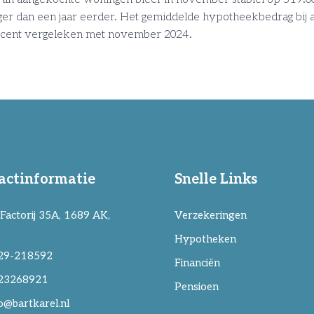
ger dan een jaar eerder. Het gemiddelde hypotheekbedrag bij
 procent vergeleken met november 2024.
actinformatie
Snelle Links
Factorij 35A, 1689 AK,
Verzekeringen
Hypotheken
29-218592
Financiën
23268921
Pensioen
o@bartkarel.nl