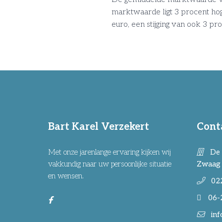
marktwaarde ligt 3 procent ho
euro, een stijging van ook 3
Bart Karel Verzekert
Cont
Met onze jarenlange ervaring kijken wij
De 
vakkundig naar uw persoonlijke situatie
Zwaag
en wensen.
02
06-
inf