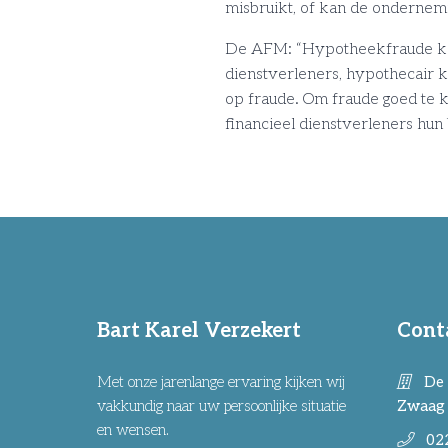
misbruikt, of kan de ondernemi
De AFM: “Hypotheekfraude kan 
dienstverleners, hypothecair kr
op fraude. Om fraude goed te 
financieel dienstverleners hun
Bart Karel Verzekert
Cont
Met onze jarenlange ervaring kijken wij
De 
vakkundig naar uw persoonlijke situatie
Zwaag
en wensen.
02