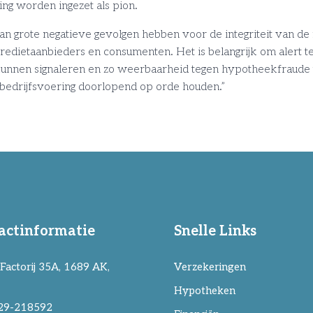
ng worden ingezet als pion.
grote negatieve gevolgen hebben voor de integriteit van de f
edietaanbieders en consumenten. Het is belangrijk om alert te 
kunnen signaleren en zo weerbaarheid tegen hypotheekfraude 
 bedrijfsvoering doorlopend op orde houden.”
actinformatie
Snelle Links
Factorij 35A, 1689 AK,
Verzekeringen
Hypotheken
29-218592