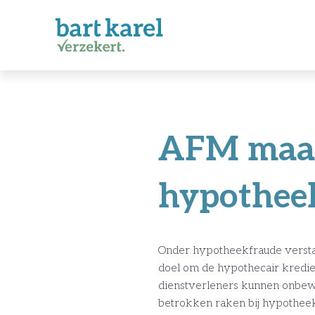
AFM maant
hypothee
Onder hypotheekfraude verstaa
doel om de hypothecair krediet
dienstverleners kunnen onbewus
betrokken raken bij hypotheek