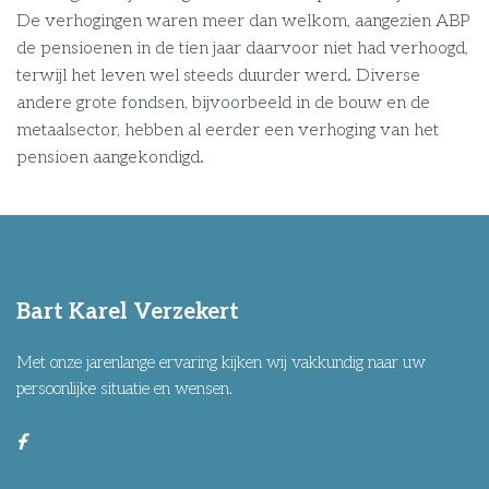
De verhogingen waren meer dan welkom, aangezien ABP
de pensioenen in de tien jaar daarvoor niet had verhoogd,
terwijl het leven wel steeds duurder werd. Diverse
andere grote fondsen, bijvoorbeeld in de bouw en de
metaalsector, hebben al eerder een verhoging van het
pensioen aangekondigd.
Bart Karel Verzekert
Met onze jarenlange ervaring kijken wij vakkundig naar uw
persoonlijke situatie en wensen.