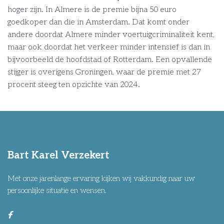
hoger zijn. In Almere is de premie bijna 50 euro
goedkoper dan die in Amsterdam. Dat komt onder
andere doordat Almere minder voertuigcriminaliteit kent,
maar ook doordat het verkeer minder intensief is dan in
bijvoorbeeld de hoofdstad of Rotterdam. Een opvallende
stijger is overigens Groningen, waar de premie met 27
procent steeg ten opzichte van 2024.
Bart Karel Verzekert
Met onze jarenlange ervaring kijken wij vakkundig naar uw
persoonlijke situatie en wensen.