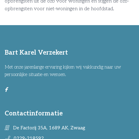
opbrengsten uit de ozb voor woningen en stijgen de ozb-
opbrengsten voor niet-woningen in de hoofdstad.
Bart Karel Verzekert
Met onze jarenlange ervaring kijken wij vakkundig naar uw
persoonlijke situatie en wensen.
Contactinformatie
De Factorij 35A, 1689 AK, Zwaag
0229-218592