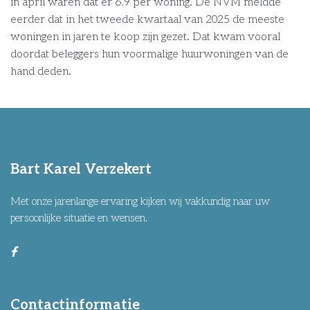
in april waren dat er 6,9 per woning. De NVM meldde
eerder dat in het tweede kwartaal van 2025 de meeste
woningen in jaren te koop zijn gezet. Dat kwam vooral
doordat beleggers hun voormalige huurwoningen van de
hand deden.
Bart Karel Verzekert
Met onze jarenlange ervaring kijken wij vakkundig naar uw
persoonlijke situatie en wensen.
Contactinformatie