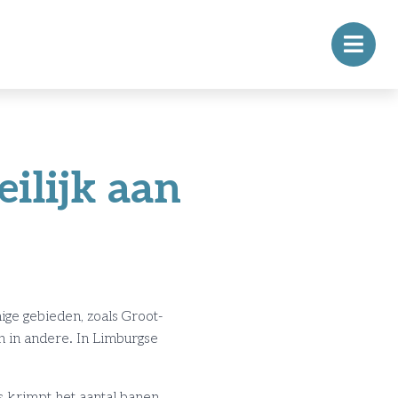
ilijk aan
ge gebieden, zoals Groot-
n in andere. In Limburgse
s krimpt het aantal banen.