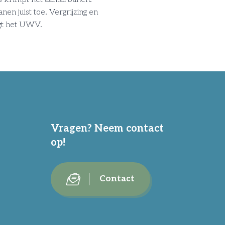
nen juist toe. Vergrijzing en
egt het UWV.
Vragen? Neem contact
op!
Contact