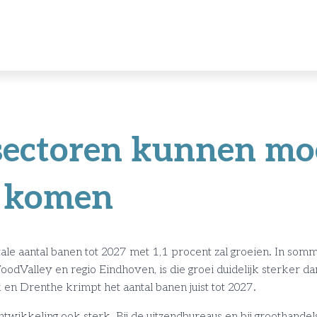
sectoren kunnen moe
l komen
e aantal banen tot 2027 met 1,1 procent zal groeien. In sommi
dValley en regio Eindhoven, is die groei duidelijk sterker da
 en Drenthe krimpt het aantal banen juist tot 2027.
twikkeling ook sterk. Bij de uitzendbureaus en bij groothandel