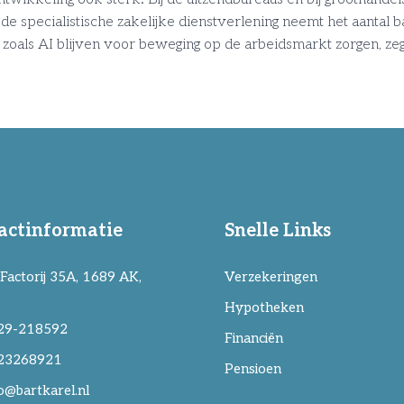
 de specialistische zakelijke dienstverlening neemt het aantal ba
 zoals AI blijven voor beweging op de arbeidsmarkt zorgen, z
actinformatie
Snelle Links
Factorij 35A, 1689 AK,
Verzekeringen
Hypotheken
29-218592
Financiën
23268921
Pensioen
o@bartkarel.nl