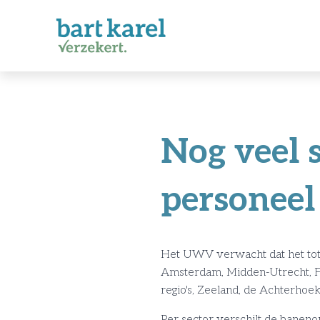
Nog veel 
personee
Het UWV verwacht dat het total
Amsterdam, Midden-Utrecht, Foo
regio's, Zeeland, de Achterhoek
Per sector verschilt de banenon