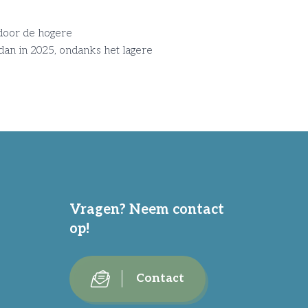
: door de hogere
an in 2025, ondanks het lagere
Vragen? Neem contact
op!
Contact