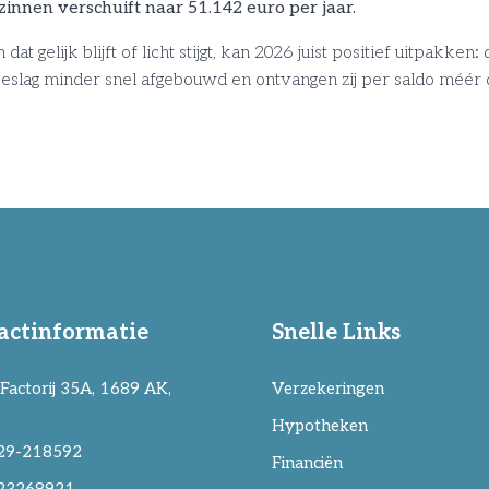
nnen verschuift naar 51.142 euro per jaar.
gelijk blijft of licht stijgt, kan 2026 juist positief uitpakken
slag minder snel afgebouwd en ontvangen zij per saldo méér d
actinformatie
Snelle Links
Factorij 35A, 1689 AK,
Verzekeringen
Hypotheken
29-218592
Financiën