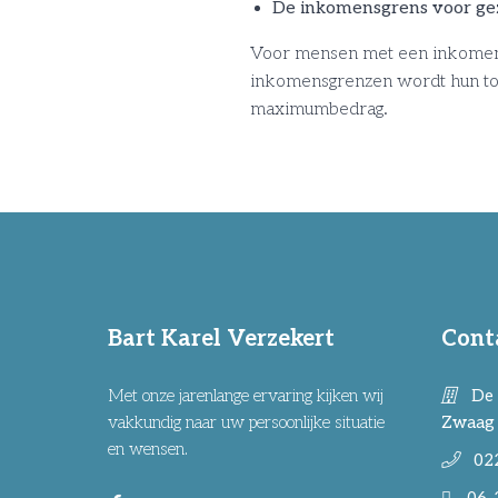
De inkomensgrens voor gezi
Voor mensen met een inkomen dat 
inkomensgrenzen wordt hun toe
maximumbedrag.
Bart Karel Verzekert
Cont
Met onze jarenlange ervaring kijken wij
De 
vakkundig naar uw persoonlijke situatie
Zwaag
en wensen.
02