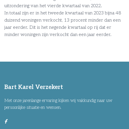
uitzondering van het vierde kwartaal van 2022.
In totaal zijn er in het tweede kwartaal van 2023 bijna 48
duizend woningen verkocht, 13 procent minder dan een
jaar eerder. Dit is het negende kwartaal op rij dat er
minder woningen zijn verkocht dan een jaar eerder.
Bart Karel Verzekert
Met onze jarenlange ervaring kijken wij vakkundig naar uw
persoonlijke situatie en wensen.