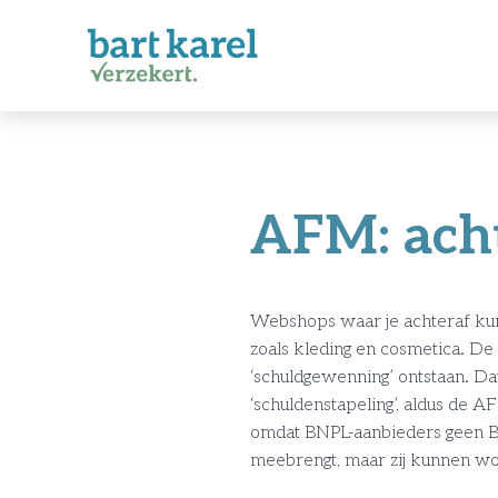
AFM: acht
Webshops waar je achteraf kun
zoals kleding en cosmetica. D
‘schuldgewenning’ ontstaan. Da
‘schuldenstapeling’, aldus de 
omdat BNPL-aanbieders geen BK
meebrengt, maar zij kunnen word