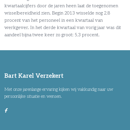
kwartaalcijfers door de jaren heen laat de toegenomen
wisselbereidheid zien. Begin 2013 wisselde nog 2,8
procent van het personeel in een kwartaal van
werkgever. In het derde kwartaal van vorig jaar was dit
aandeel bijna twee keer zo groot: 5,3 procent.
Bart Karel Verzekert
Met onze jarenlange ervaring kijken wij vakkundig naar uw
persoonlijke situatie en wensen.