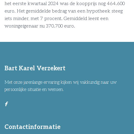
het eerste kwartaal 2024 was de koopprijs nog 464.600
euro. Het gemiddelde bedrag van een hypotheek steeg
iets minder, met 7 procent. Gemiddeld leent een
woningeigenaar nu 370.700 euro.
Bart Karel Verzekert
Met onze jarenlange ervaring kijken wij vakkundig naar uw
persoonlijke situatie en wensen.
Contactinformatie