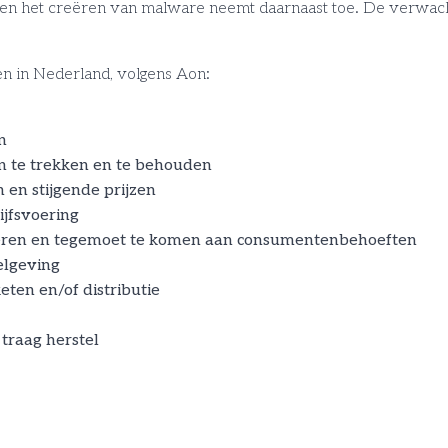
en het creëren van malware neemt daarnaast toe. De verwachti
ven in Nederland, volgens Aon:
n
 te trekken en te behouden
 en stijgende prijzen
jfsvoering
ren en tegemoet te komen aan consumentenbehoeften
elgeving
eten en/of distributie
traag herstel