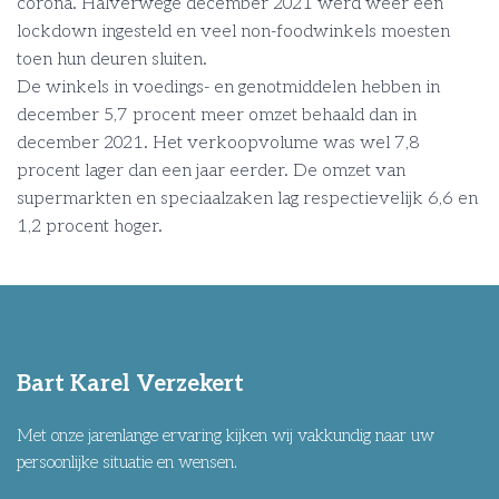
corona. Halverwege december 2021 werd weer een
lockdown ingesteld en veel non-foodwinkels moesten
toen hun deuren sluiten.
De winkels in voedings- en genotmiddelen hebben in
december 5,7 procent meer omzet behaald dan in
december 2021. Het verkoopvolume was wel 7,8
procent lager dan een jaar eerder. De omzet van
supermarkten en speciaalzaken lag respectievelijk 6,6 en
1,2 procent hoger.
Bart Karel Verzekert
Met onze jarenlange ervaring kijken wij vakkundig naar uw
persoonlijke situatie en wensen.