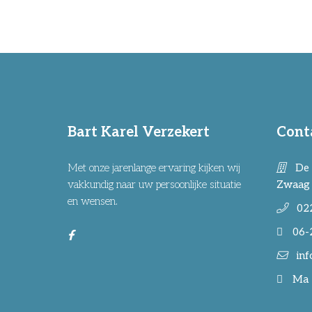
Bart Karel Verzekert
Cont
Met onze jarenlange ervaring kijken wij
De 
vakkundig naar uw persoonlijke situatie
Zwaag
en wensen.
02
06-
inf
Ma -