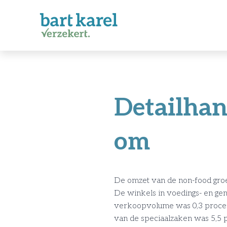
Detailhan
om
De omzet van de non-food groe
De winkels in voedings- en ge
verkoopvolume was 0,3 procent
van de speciaalzaken was 5,5 p