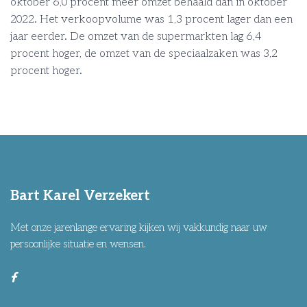
oktober 6,0 procent meer omzet behaald dan in oktober
2022. Het verkoopvolume was 1,3 procent lager dan een
jaar eerder. De omzet van de supermarkten lag 6,4
procent hoger, de omzet van de speciaalzaken was 3,2
procent hoger.
Bart Karel Verzekert
Met onze jarenlange ervaring kijken wij vakkundig naar uw
persoonlijke situatie en wensen.