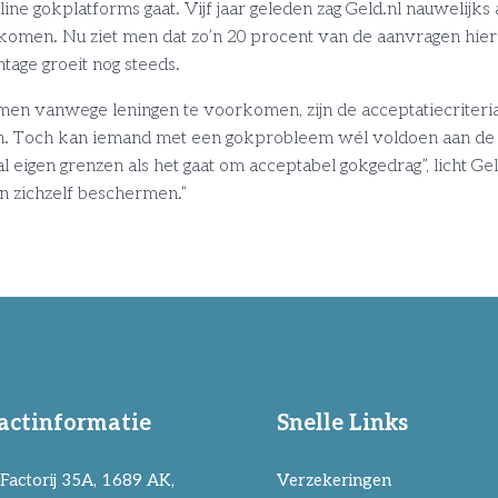
ne gokplatforms gaat. Vijf jaar geleden zag Geld.nl nauwelijk
komen. Nu ziet men dat zo’n 20 procent van de aanvragen hier
age groeit nog steeds.
en vanwege leningen te voorkomen, zijn de acceptatiecriteria
en. Toch kan iemand met een gokprobleem wél voldoen aan de
l eigen grenzen als het gaat om acceptabel gokgedrag”, licht Gel
n zichzelf beschermen.”
actinformatie
Snelle Links
Factorij 35A, 1689 AK,
Verzekeringen