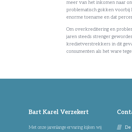
meer van het inkomen naar onli
problematisch gokken voorbij 
enorme toename en dat percent
Om overkreditering en problem
jaren steeds strenger geword
kredietverstrekkers in dit geva
consumenten als het ware tege
Bart Karel Verzekert
Cont
Met onze jarenlange ervaring kijken wij
De 