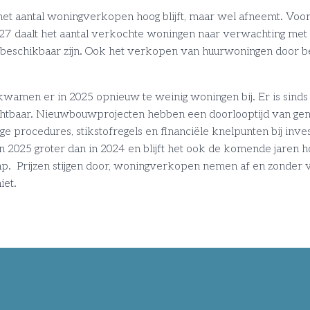
het aantal woningverkopen hoog blijft, maar wel afneemt. V
027 daalt het aantal verkochte woningen naar verwachting met
 beschikbaar zijn. Ook het verkopen van huurwoningen door be
amen er in 2025 opnieuw te weinig woningen bij. Er is sin
chtbaar. Nieuwbouwprojecten hebben een doorlooptijd van gemi
e procedures, stikstofregels en financiële knelpunten bij inve
n 2025 groter dan in 2024 en blijft het ook de komende jaren h
ap. Prijzen stijgen door, woningverkopen nemen af en zonder 
iet.