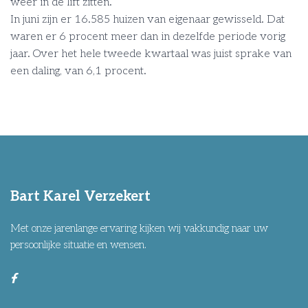
weer in de lift zitten.
In juni zijn er 16.585 huizen van eigenaar gewisseld. Dat
waren er 6 procent meer dan in dezelfde periode vorig
jaar. Over het hele tweede kwartaal was juist sprake van
een daling, van 6,1 procent.
Bart Karel Verzekert
Met onze jarenlange ervaring kijken wij vakkundig naar uw
persoonlijke situatie en wensen.