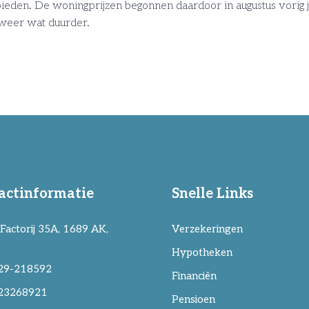
den. De woningprijzen begonnen daardoor in augustus vorig ja
eer wat duurder.
actinformatie
Snelle Links
Factorij 35A, 1689 AK,
Verzekeringen
Hypotheken
29-218592
Financiën
23268921
Pensioen