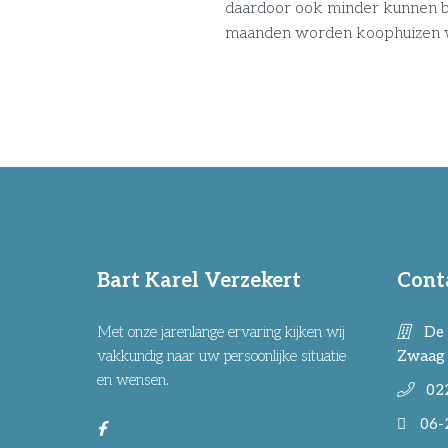
daardoor ook minder kunnen bie
maanden worden koophuizen w
Bart Karel Verzekert
Cont
Met onze jarenlange ervaring kijken wij
De 
vakkundig naar uw persoonlijke situatie
Zwaag
en wensen.
02
06-