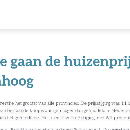
e gaan de huizenpri
mhoog
Drenthe het grootst van alle provincies. De prijsstijging was 11
g van bestaande koopwoningen hoger dan gemiddeld in Nederland. 
an het gemiddelde. Het kleinst was de stijging, met 6,1 procen
de Utrecht de grootste prijsstijging (9,4 procent). De prijsstij