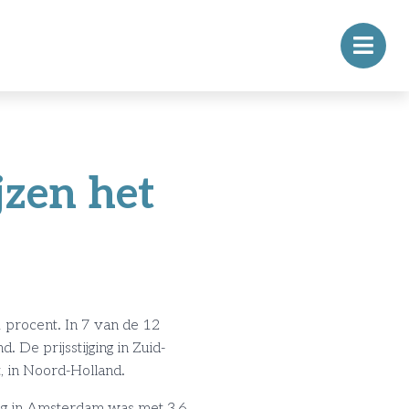
jzen het
,1 procent. In 7 van de 12
De prijsstijging in Zuid-
t, in Noord-Holland.
ging in Amsterdam was met 3,6