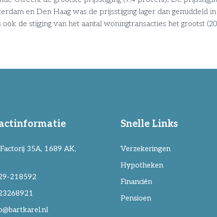
terdam en Den Haag was de prijsstijging lager dan gemiddeld in
 ook de stijging van het aantal woningtransacties het grootst (2
actinformatie
Snelle Links
Factorij 35A, 1689 AK,
Verzekeringen
Hypotheken
29-218592
Financiën
23268921
Pensioen
o@bartkarel.nl