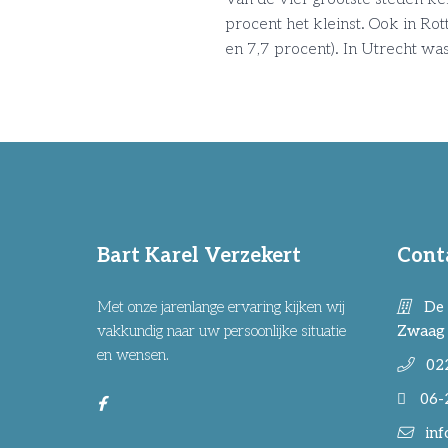
procent het kleinst. Ook in Rot
en 7,7 procent). In Utrecht was
Bart Karel Verzekert
Cont
Met onze jarenlange ervaring kijken wij
De 
vakkundig naar uw persoonlijke situatie
Zwaag
en wensen.
02
06-
inf