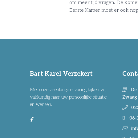
om meer tijd vragen. De kome
Eerste Kamer moet er ook nog
Bart Karel Verzekert
Cont
Met onze jarenlange ervaring kijken wij
De 
vakkundig naar uw persoonlijke situatie
Zwaag
en wensen.
02
06-
inf