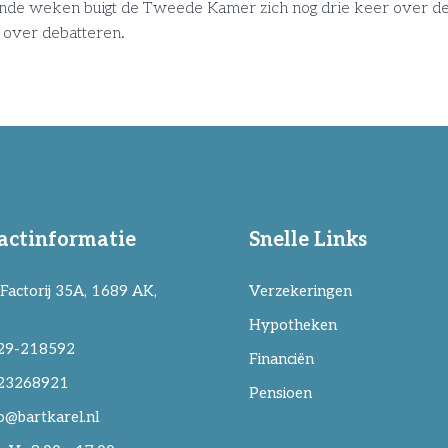
nde weken buigt de Tweede Kamer zich nog drie keer over de
 over debatteren.
actinformatie
Snelle Links
Factorij 35A, 1689 AK,
Verzekeringen
Hypotheken
29-218592
Financiën
23268921
Pensioen
o@bartkarel.nl