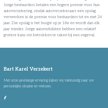
Jonge bestuurders betalen een hogere premie voor hun
autoverzekering, omdat autoverzekeraars een opslag
verwerken in de premie voor bestuurders tot en met 24
jaar. Die opslag is het hoogst op je 18e en wordt dan elk
jaar minder. Jonge automobilisten hebben een relatief
grotere kans om betrokken te raken bij een ongeval.
Bart Karel Verzekert
Met onze jarenlange ervaring kijken wij vakkundig naar uw
persoonlijke situatie en wensen.