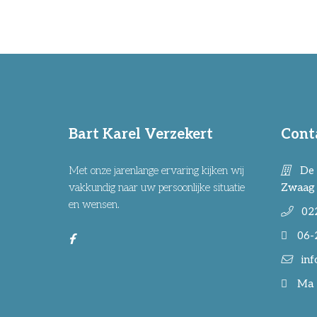
Bart Karel Verzekert
Cont
Met onze jarenlange ervaring kijken wij
De 
vakkundig naar uw persoonlijke situatie
Zwaag
en wensen.
02
06-
inf
Ma -