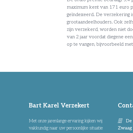
maximum kent van 171 euro per
geïndexeerd. De verzekering is
grootaandeelhouders. Ook zelf
zijn verzekerd, worden niet do
van 2 jaar voordat diegene een 
op te vangen, bijvoorbeeld met
Bart Karel Verzekert
Cont
Met onze jarenlange ervaring kijken wij
De 
vakkundig naar uw persoonlijke situatie
Zwaag