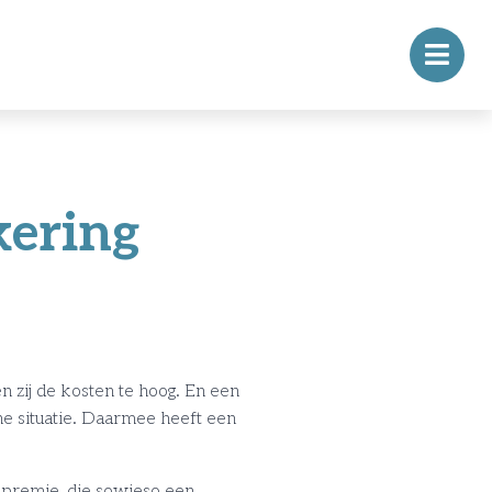
kering
 zij de kosten te hoog. En een
he situatie. Daarmee heeft een
 premie, die sowieso een