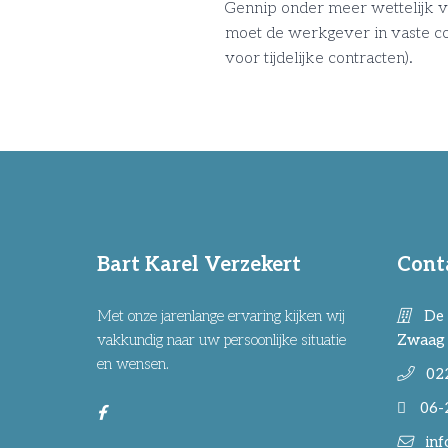
Gennip onder meer wettelijk va
moet de werkgever in vaste con
voor tijdelijke contracten).
Bart Karel Verzekert
Cont
Met onze jarenlange ervaring kijken wij
De 
vakkundig naar uw persoonlijke situatie
Zwaag
en wensen.
02
06-
inf