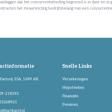
stleggen dat het concurrentiebeding begrensd is in duur en in
tracten het zwaarwichtig bedrijfsbelang van een concurrentieb
actinformatie
Snelle Links
Factorij 35A, 1689 AK,
Verzekeringen
Hypotheken
29-218592
Financiën
23268921
Pensioen
o@bartkarel.nl