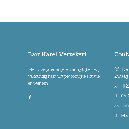
Bart Karel Verzekert
Cont
Met onze jarenlange ervaring kijken wij
De 
vakkundig naar uw persoonlijke situatie
Zwaag
en wensen.
02
06-
inf
Ma -