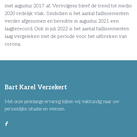
met augustus 2017 af. Vervolgens bleef de trend tot medio
2020 redelijk vlak. Sindsdien is het aantal faillissementen
verder afgenomen en bereikte in augustus 2021 een
laagterecord. Ook in juli 2022 is het aantal faillissementen
laag vergeleken met de periode voor het uitbreken van
corona.
Bart Karel Verzekert
Met onze jarenlange ervaring kijken wij vakkundig naar uw
persoonlijke situatie en wensen.