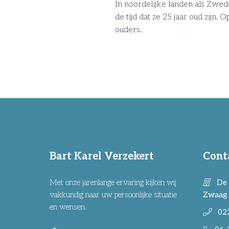
In noordelijke landen als Zwede
de tijd dat ze 25 jaar oud zijn
ouders.
Bart Karel Verzekert
Cont
Met onze jarenlange ervaring kijken wij
De 
vakkundig naar uw persoonlijke situatie
Zwaag
en wensen.
02