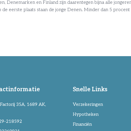
n, Denemarken en Finland zijn daarentegen bijna alle jongeren a
. Op de eerste plaats staan de jonge Denen. Minder dan 5 procen
actinformatie
Snelle Links
Factorij 35A, 1689 AK,
Verzekeringen
Hypotheken
29-218592
Financiën