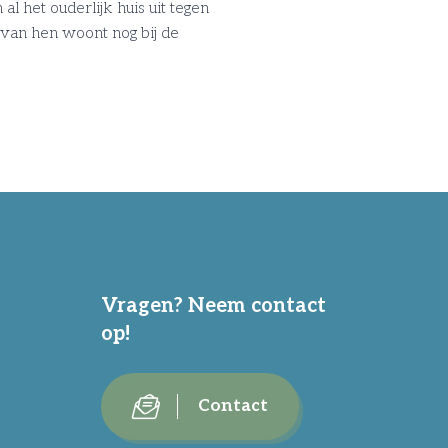
l het ouderlijk huis uit tegen
t van hen woont nog bij de
Vragen? Neem contact
op!
Contact