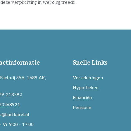
deze verplichting in werking treedt.
actinformatie
Snelle Links
Factorij 35A, 1689 AK,
Verzekeringen
Hypotheken
29-218592
Financiën
23268921
Pensioen
o@bartkarel.nl
 Vr 9:00 - 17:00