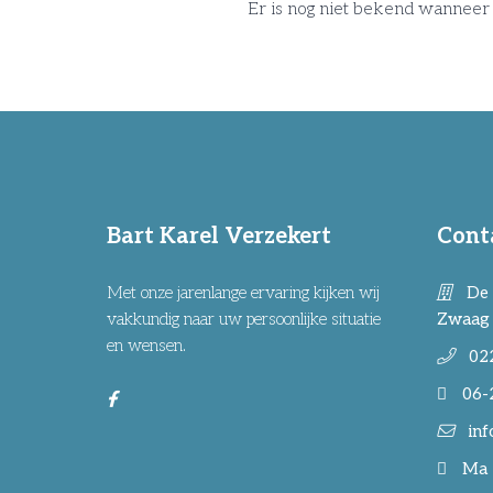
Er is nog niet bekend wanneer 
Bart Karel Verzekert
Cont
Met onze jarenlange ervaring kijken wij
De 
vakkundig naar uw persoonlijke situatie
Zwaag
en wensen.
02
06-
inf
Ma -