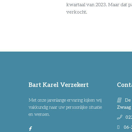
kwartaal van 2023. Maar dat pa
verkocht.
Bart Karel Verzekert
Cont
Met onze jarenlange ervaring kijken wij
De 
vakkundig naar uw persoonlijke situatie
Zwaag
en wensen.
02
06-