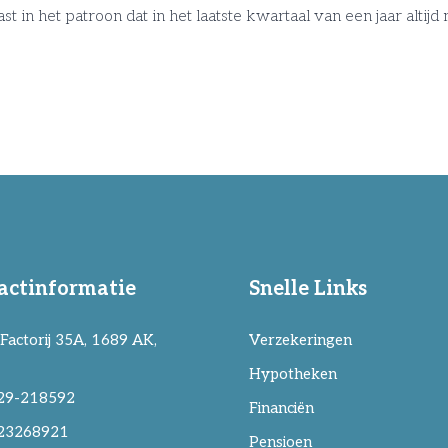
st in het patroon dat in het laatste kwartaal van een jaar alt
actinformatie
Snelle Links
Factorij 35A, 1689 AK,
Verzekeringen
Hypotheken
29-218592
Financiën
23268921
Pensioen