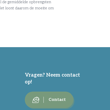
wel de gemiddelde opbrengsten
n. Het loont daarom de moeite om
Vragen? Neem contact
op!
Contact