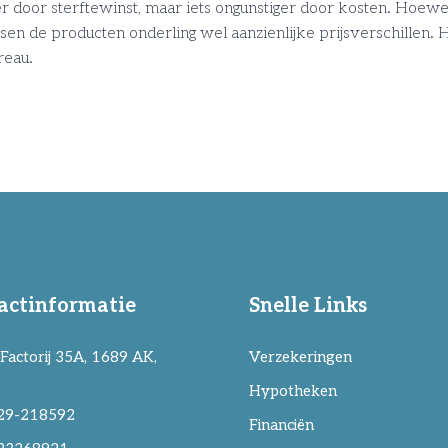
er door sterftewinst, maar iets ongunstiger door kosten. Hoe
r tussen de producten onderling wel aanzienlijke prijsverschille
ureau.
actinformatie
Snelle Links
Factorij 35A, 1689 AK,
Verzekeringen
Hypotheken
29-218592
Financiën