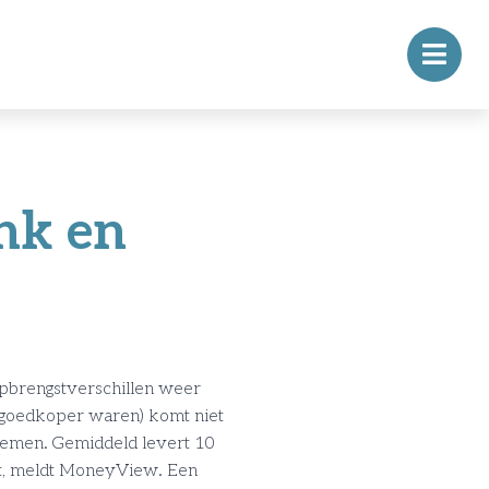
nk en
opbrengstverschillen weer
d goedkoper waren) komt niet
nnemen. Gemiddeld levert 10
nt, meldt MoneyView. Een