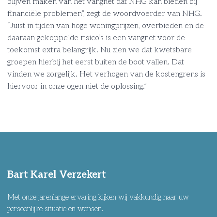
blijven maken van het vangnet dat NHG kan bieden bij
financiële problemen”, zegt de woordvoerder van NHG.
“Juist in tijden van hoge woningprijzen, overbieden en de
daaraan gekoppelde risico’s is een vangnet voor de
toekomst extra belangrijk. Nu zien we dat kwetsbare
groepen hierbij het eerst buiten de boot vallen. Dat
vinden we zorgelijk. Het verhogen van de kostengrens is
hiervoor in onze ogen niet de oplossing.”
Bart Karel Verzekert
Met onze jarenlange ervaring kijken wij vakkundig naar uw
persoonlijke situatie en wensen.