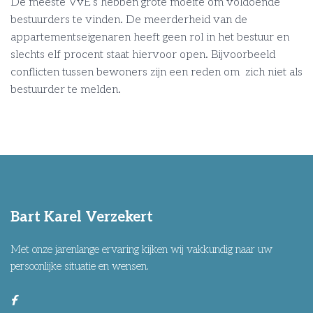
De meeste VvE’s hebben grote moeite om voldoende
bestuurders te vinden. De meerderheid van de
appartementseigenaren heeft geen rol in het bestuur en
slechts elf procent staat hiervoor open. Bijvoorbeeld
conflicten tussen bewoners zijn een reden om zich niet als
bestuurder te melden.
Bart Karel Verzekert
Met onze jarenlange ervaring kijken wij vakkundig naar uw
persoonlijke situatie en wensen.