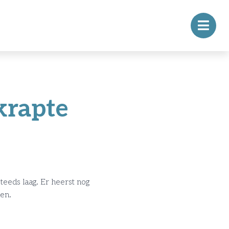
krapte
eeds laag. Er heerst nog
den.