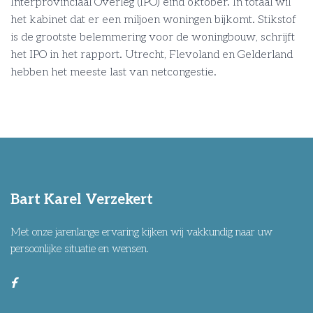
Interprovinciaal Overleg (IPO) eind oktober. In totaal wil
het kabinet dat er een miljoen woningen bijkomt. Stikstof
is de grootste belemmering voor de woningbouw, schrijft
het IPO in het rapport. Utrecht, Flevoland en Gelderland
hebben het meeste last van netcongestie.
Bart Karel Verzekert
Met onze jarenlange ervaring kijken wij vakkundig naar uw
persoonlijke situatie en wensen.