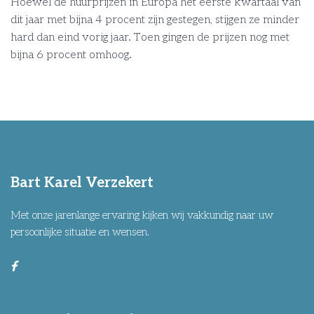
Hoewel de huurprijzen in Europa het eerste kwartaal van
dit jaar met bijna 4 procent zijn gestegen, stijgen ze minder
hard dan eind vorig jaar. Toen gingen de prijzen nog met
bijna 6 procent omhoog.
Bart Karel Verzekert
Met onze jarenlange ervaring kijken wij vakkundig naar uw
persoonlijke situatie en wensen.