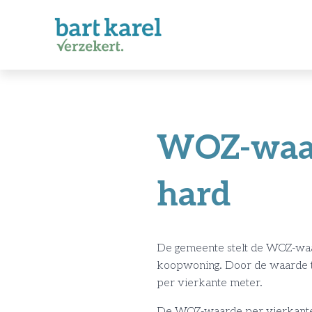
WOZ-waard
hard
De gemeente stelt de WOZ-waa
koopwoning. Door de waarde te
per vierkante meter.
De WOZ-waarde per vierkante 