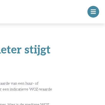
er stijgt
aarde van een huur- of
er een indicatieve WOZ-waarde
oper. Hier is de mediane WOZ