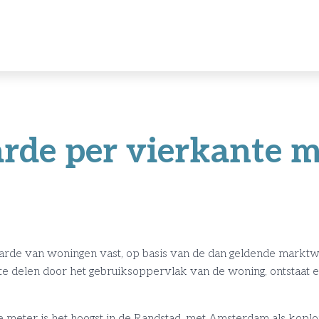
e per vierkante met
rde van woningen vast, op basis van de dan geldende marktw
 delen door het gebruiksoppervlak van de woning, ontstaat 
meter is het hoogst in de Randstad, met Amsterdam als kopl