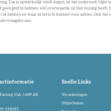
ng. Dat is opmerkelijk vindt Aegon, uit het onderzoek blijkt na
t geen geld te hebben, wél overwaarde op hun woning heeft. E
 ze hebben en waar ze terecht kunnen voor advies. Ook het vi
ndervraagden aan.
actinformatie
Snelle Links
Factorij 35A, 1689 AK,
Verzekeringen
Hypotheken
29-218592