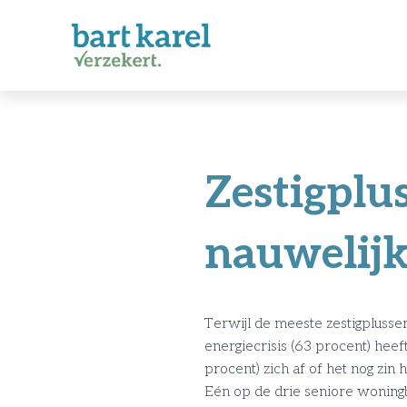
Zestigplu
nauwelijk
Terwijl de meeste zestigplusse
energiecrisis (63 procent) hee
procent) zich af of het nog zin 
Eén op de drie seniore woningb