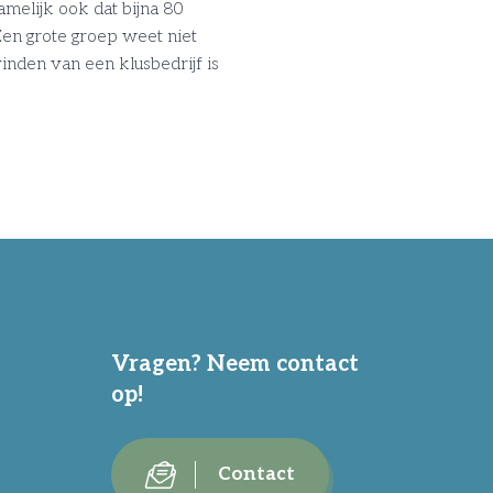
melijk ook dat bijna 80
en grote groep weet niet
nden van een klusbedrijf is
Vragen? Neem contact
op!
Contact