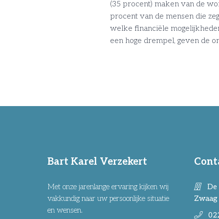
(35 procent) maken van de woni
procent van de mensen die zeg
welke financiële mogelijkheden
een hoge drempel, geven de o
Bart Karel Verzekert
Cont
Met onze jarenlange ervaring kijken wij
De 
vakkundig naar uw persoonlijke situatie
Zwaag
en wensen.
02