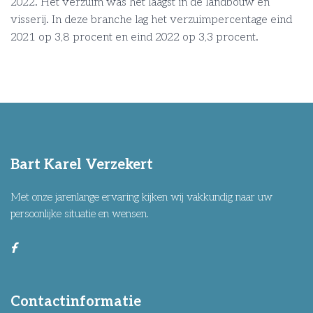
2022. Het verzuim was het laagst in de landbouw en
visserij. In deze branche lag het verzuimpercentage eind
2021 op 3,8 procent en eind 2022 op 3,3 procent.
Bart Karel Verzekert
Met onze jarenlange ervaring kijken wij vakkundig naar uw
persoonlijke situatie en wensen.
Contactinformatie