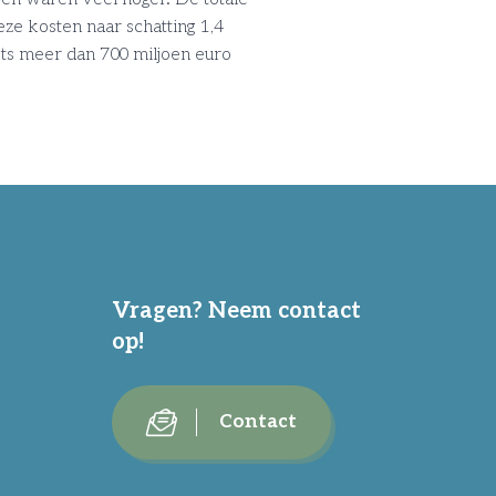
ze kosten naar schatting 1,4
ts meer dan 700 miljoen euro
Vragen? Neem contact
op!
Contact