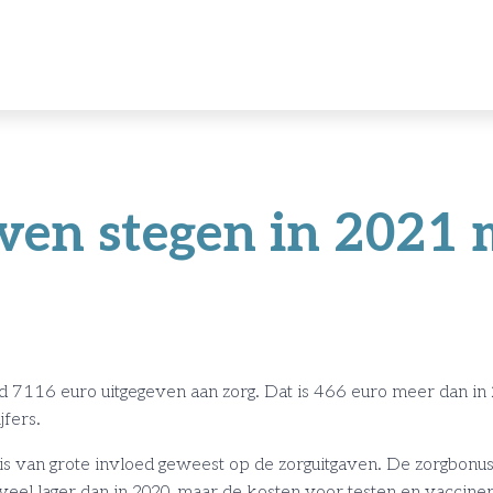
ven stegen in 2021 
 7116 euro uitgegeven aan zorg. Dat is 466 euro meer dan in 
jfers.
isis van grote invloed geweest op de zorguitgaven. De zorgbon
eel lager dan in 2020, maar de kosten voor testen en vaccine