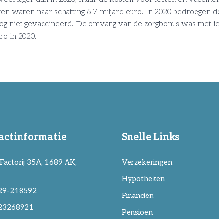
en waren naar schatting 6,7 miljard euro. In 2020 bedroegen de
nog niet gevaccineerd. De omvang van de zorgbonus was met ie
ro in 2020.
actinformatie
Snelle Links
Factorij 35A, 1689 AK,
Verzekeringen
Hypotheken
29-218592
Financiën
23268921
Pensioen