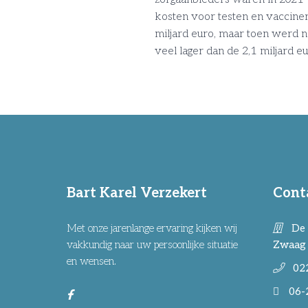
kosten voor testen en vacciner
miljard euro, maar toen werd 
veel lager dan de 2,1 miljard eu
Bart Karel Verzekert
Cont
Met onze jarenlange ervaring kijken wij
De 
vakkundig naar uw persoonlijke situatie
Zwaag
en wensen.
02
06-