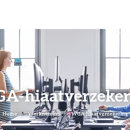
A-hiaatverzeker
Home
Werknemers
WGA-hiaatverzekering