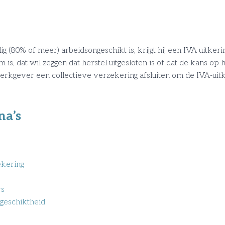
(80% of meer) arbeidsongeschikt is, krijgt hij een IVA uitkeri
s, dat wil zeggen dat herstel uitgesloten is of dat de kans op he
ls werkgever een collectieve verzekering afsluiten om de IVA-ui
na’s
ekering
rs
geschiktheid