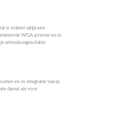
 is vrijwel altijd een
fferentieerde WGA-premie en in
 je arbeidsongeschikte
osten en re-integratie van je
e dienst als voor