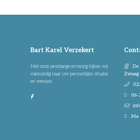
Bart Karel Verzekert
Cont
Met onze jarenlange ervaring kijken wij
De 
vakkundig naar uw persoonlijke situatie
Zwaag
en wensen.
02
06-
inf
Ma -