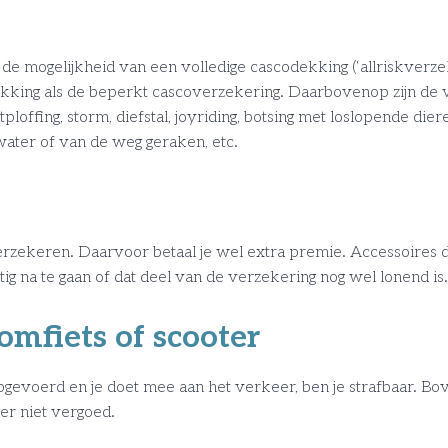
 mogelijkheid van een volledige cascodekking (‘allriskverzek
ekking als de beperkt cascoverzekering. Daarbovenop zijn de
ploffing, storm, diefstal, joyriding, botsing met loslopende die
e water of van de weg geraken, etc.
zekeren. Daarvoor betaal je wel extra premie. Accessoires dal
g na te gaan of dat deel van de verzekering nog wel lonend is.
mfiets of scooter
 opgevoerd en je doet mee aan het verkeer, ben je strafbaar. 
er niet vergoed.