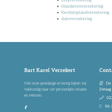
Zorgverzekering
Huisdierenverzekering
Rechtsbijstandverzekering
Autoverzekering
Bart Karel Verzekert
Cont
Met onze jarenlange ervaring kijken wij
De 
vakkundig naar uw persoonlijke situatie
Zwaag
en wensen.
02
06-