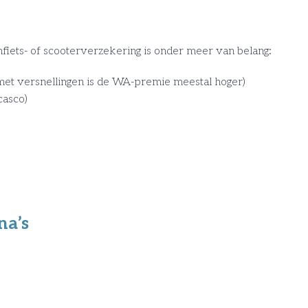
iets- of scooterverzekering is onder meer van belang:
met versnellingen is de WA-premie meestal hoger)
casco)
na’s