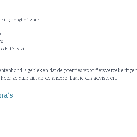
ing hangt af van:
ebt
ts
 de fiets zit
tenbond is gebleken dat de premies voor fietsverzekeringen 
er zo duur zijn als de andere. Laat je dus adviseren.
na’s