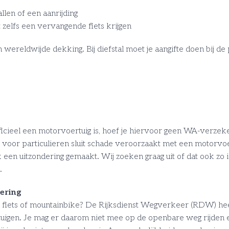
len of een aanrijding
 zelfs een vervangende fiets krijgen
ereldwijde dekking. Bij diefstal moet je aangifte doen bij de p
icieel een motorvoertuig is, hoef je hiervoor geen WA-verzekeri
voor particulieren sluit schade veroorzaakt met een motorvoer
 een uitzondering gemaakt. Wij zoeken graag uit of dat ook zo is 
.
ering
je fiets of mountainbike? De Rijksdienst Wegverkeer (RDW) he
uigen. Je mag er daarom niet mee op de openbare weg rijden e