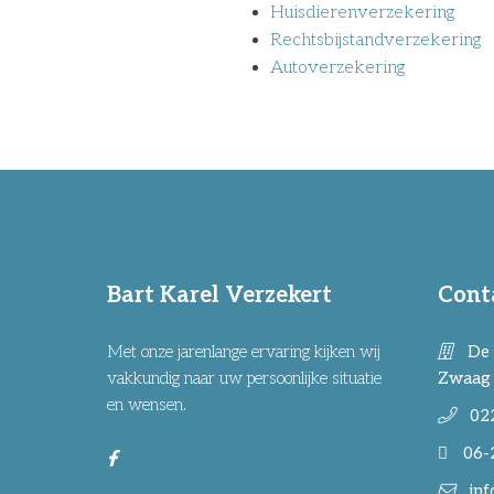
Huisdierenverzekering
Rechtsbijstandverzekering
Autoverzekering
Bart Karel Verzekert
Cont
Met onze jarenlange ervaring kijken wij
De 
vakkundig naar uw persoonlijke situatie
Zwaag
en wensen.
02
06-
inf