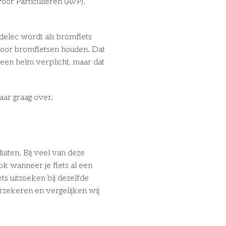
oor Particulieren (AVP).
delec wordt als bromfiets
voor bromfietsen houden. Dat
 een helm verplicht, maar dat
aar graag over.
iten. Bij veel van deze
ok wanneer je fiets al een
ts uitzoeken bij dezelfde
erzekeren en vergelijken wij