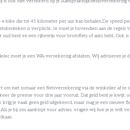
ij is ook niet verzekerd op je Aansprakelijkheidsverzekering v
 e-bike die tot 45 kilometer per uur kan behalen.De speed-pe
tskenteken is verplicht. Je moet je bovendien aan de regels 
r oud bent en een rijbewijs voor bromfiets of auto hebt. Ook is
elec moet je een WA-verzekering afsluiten. Wij adviseren je d
m niet zomaar een fietsverzekering via de winkelier af te slu
keer de premie voor drie jaar vooruit. Dat geld bent je kwijt, o
krijg je vaak geen geld uitgekeerd, maar mag je een nieuwe fie
ls je bij ons aanklopt voor advies, vragen wij hoe je je wilt v
lkaar.